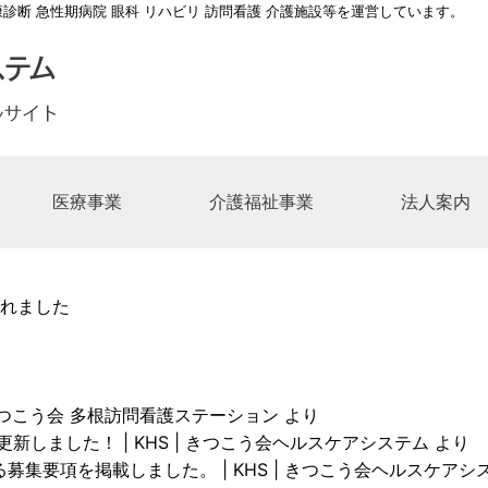
康診断 急性期病院 眼科 リハビリ 訪問看護 介護施設等を運営しています。
医療事業
介護福祉事業
法人案内
長メッセージ
総合病院
介護老人保健施設てんぽーざん
医療法人 きつこう会
一覧
多根脳神経リハビリテーション病院
ケアマネージャーの求人
事業所一覧
江之子島コスモス苑デイサー
連絡先一覧
ボランティ
れました
の理念
第二病院
養護老人ホーム江之子島コスモス苑
福祉法人 亀望会（きぼうかい）
の求人
多根クリニック
介護職の求人
居宅介護支援事業所
事務職の求
こう会沿革
記念眼科病院
ハウスコスモスガーデン
師の求人
きつこう会多根訪問看護ステーション
救急救命士の求人
コスモスのかぜ九条南
医療ソーシ
師の求人
リハビリテーション技士の求人
花乃井地域在宅サービスステ
きつこう会 多根訪問看護ステーション
より
技術職の求人
人間ドック･健診スタッフ求人
中央区北部地域包括支援セン
新しました！ | KHS | きつこう会ヘルスケアシステム
より
募集要項を掲載しました。 | KHS | きつこう会ヘルスケアシ