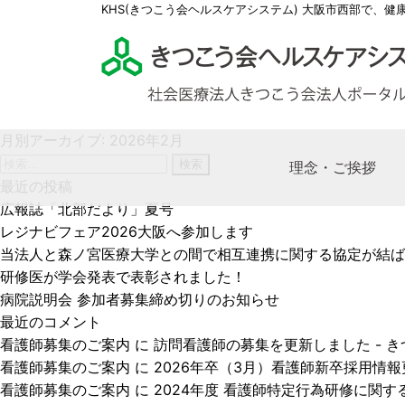
KHS(きつこう会ヘルスケアシステム) 大阪市西部で、健
月別アーカイブ: 2026年2月
検
理念・ご挨拶
索:
最近の投稿
広報誌「北部だより」夏号
レジナビフェア2026大阪へ参加します
理事
多根
多根
社会
求人
当法人と森ノ宮医療大学との間で相互連携に関する協定が結ば
KHS
多根
特別
社会
医師
研修医が学会発表で表彰されました！
きつ
多根
ケア
看護
病院説明会 参加者募集締め切りのお知らせ
最近のコメント
薬剤
看護師募集のご案内
に
訪問看護師の募集を更新しました - 
医療
看護師募集のご案内
に
2026年卒（3月）看護師新卒採用情報更
看護師募集のご案内
に
2024年度 看護師特定行為研修に関する