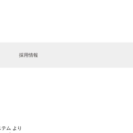
採用情報
ビスセンター
ア募集
サイトマップ
人
ャルワーカーの求人
ーション
ター
ステム
より