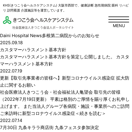
KHS(きつこう会ヘルスケアシステム) 大阪市西部で、健康診断 急性期病院 眼科 リハビ
リ 訪問看護 介護施設等を運営しています。
MENU
Daini Hospital News
多根第二病院からのお知らせ
2025.09.18
カスタマーハラスメント基本方針
カスタマーハラスメント基本方針を策定し公開しました。 カスタ
マーハラスメント基本方針
2022.07.19
更新【取引先事業者の皆様へ】新型コロナウイルス感染症 拡大防
止に関するお願い
社会医療法人きつこう会・社会福祉法人亀望会 取引先の皆様
（2022年7月19日更新） 平素は格別のご厚情を賜り厚くお礼申し
上げます。 また当法人グループ各病院・施設・事業所へのご訪問
ご来訪時に新型コロナウイルス感染症＜続きを読む＞
2022.07.14
7月30日 九条キララ商店街 九条フェスタ参加決定