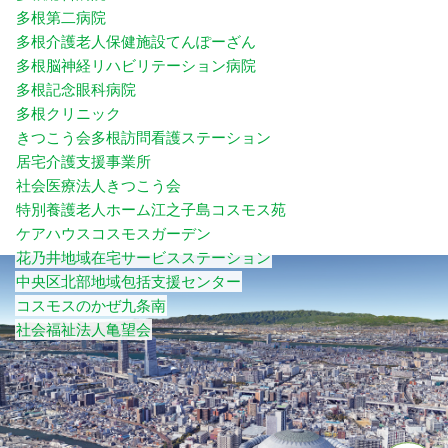
多根第二病院
多根介護老人保健施設てんぽーざん
多根脳神経リハビリテーション病院
多根記念眼科病院
多根クリニック
きつこう会多根訪問看護ステーション
居宅介護支援事業所
社会医療法人きつこう会
特別養護老人ホーム江之子島コスモス苑
ケアハウスコスモスガーデン
花乃井地域在宅サービスステーション
中央区北部地域包括支援センター
コスモスのかぜ九条南
社会福祉法人亀望会