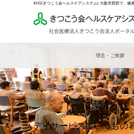
KHS(きつこう会ヘルスケアシステム) 大阪市西部で、健
理念・ご挨拶
理事
多根
多根
社会
求人
KHS
多根
特別
社会
医師
きつ
多根
ケア
看護
薬剤
医療
デイサービスでいつもの