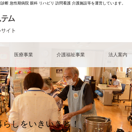
康診断 急性期病院 眼科 リハビリ 訪問看護 介護施設等を運営しています。
医療事業
介護福祉事業
法人案内
長メッセージ
総合病院
介護老人保健施設てんぽーざん
医療法人 きつこう会
一覧
多根脳神経リハビリテーション病院
ケアマネージャーの求人
事業所一覧
江之子島コスモス苑デイサー
連絡先一覧
ボランティ
の理念
第二病院
養護老人ホーム江之子島コスモス苑
福祉法人 亀望会（きぼうかい）
の求人
多根クリニック
介護職の求人
居宅介護支援事業所
事務職の求
こう会沿革
記念眼科病院
ハウスコスモスガーデン
師の求人
きつこう会多根訪問看護ステーション
救急救命士の求人
コスモスのかぜ九条南
医療ソーシ
師の求人
リハビリテーション技士の求人
花乃井地域在宅サービスステ
技術職の求人
人間ドック･健診スタッフ求人
中央区北部地域包括支援セン
暮らしをいきいきと！