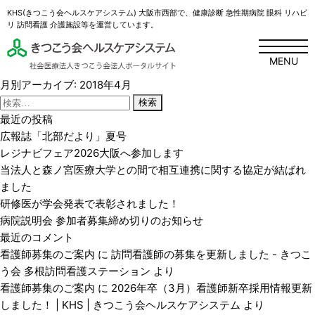
KHS(きつこう会ヘルスケアシステム) 大阪市西部で、健康診断 急性期病院 眼科 リハビ
リ 訪問看護 介護施設等を運営しています。
MENU
月別アーカイブ: 2018年4月
検
索:
最近の投稿
広報誌「北部だより」夏号
レジナビフェア2026大阪へ参加します
当法人と森ノ宮医療大学との間で相互連携に関する協定が結ばれ
ました
研修医が学会発表で表彰されました！
病院説明会 参加者募集締め切りのお知らせ
最近のコメント
看護師募集のご案内
に
訪問看護師の募集を更新しました - きつこ
う会 多根訪問看護ステーション
より
看護師募集のご案内
に
2026年卒（3月）看護師新卒採用情報更新
しました！ | KHS | きつこう会ヘルスケアシステム
より