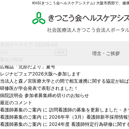
KHS(きつこう会ヘルスケアシステム) 大阪市西部で、健
月別アーカイブ: 2022年4月
検
理念・ご挨拶
索:
最近の投稿
広報誌「北部だより」夏号
レジナビフェア2026大阪へ参加します
理事
多根
多根
社会
求人
当法人と森ノ宮医療大学との間で相互連携に関する協定が結ば
KHS
多根
特別
社会
医師
研修医が学会発表で表彰されました！
きつ
多根
ケア
看護
病院説明会 参加者募集締め切りのお知らせ
最近のコメント
薬剤
看護師募集のご案内
に
訪問看護師の募集を更新しました - 
医療
看護師募集のご案内
に
2026年卒（3月）看護師新卒採用情報更
看護師募集のご案内
に
2024年度 看護師特定行為研修に関する