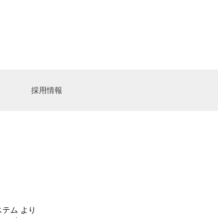
採用情報
ビスセンター
ア募集
サイトマップ
人
ャルワーカーの求人
ーション
ター
ステム
より