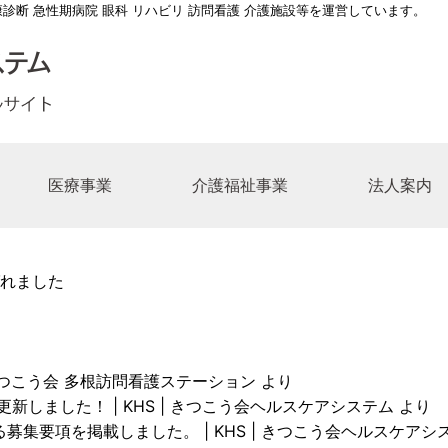
康診断 急性期病院 眼科 リハビリ 訪問看護 介護施設等を運営しています。
医療事業
介護福祉事業
法人案内
長メッセージ
総合病院
介護老人保健施設てんぽーざん
医療法人 きつこう会
一覧
多根脳神経リハビリテーション病院
ケアマネージャーの求人
事業所一覧
江之子島コスモス苑デイサー
連絡先一覧
ボランティ
れました
の理念
第二病院
養護老人ホーム江之子島コスモス苑
福祉法人 亀望会（きぼうかい）
の求人
多根クリニック
介護職の求人
居宅介護支援事業所
事務職の求
こう会沿革
記念眼科病院
ハウスコスモスガーデン
師の求人
きつこう会多根訪問看護ステーション
救急救命士の求人
コスモスのかぜ九条南
医療ソーシ
師の求人
リハビリテーション技士の求人
花乃井地域在宅サービスステ
きつこう会 多根訪問看護ステーション
より
技術職の求人
人間ドック･健診スタッフ求人
中央区北部地域包括支援セン
新しました！ | KHS | きつこう会ヘルスケアシステム
より
募集要項を掲載しました。 | KHS | きつこう会ヘルスケアシ