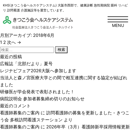
KHS(きつこう会ヘルスケアシステム) 大阪市西部で、健康診断 急性期病院 眼科 リハビ
リ 訪問看護 介護施設等を運営しています。
MENU
月別アーカイブ: 2018年6月
投
1
2
次へ →
稿
検
ナ
索:
最近の投稿
ビ
広報誌「北部だより」夏号
ゲ
レジナビフェア2026大阪へ参加します
ー
当法人と森ノ宮医療大学との間で相互連携に関する協定が結ばれ
シ
ました
ョ
研修医が学会発表で表彰されました！
ン
病院説明会 参加者募集締め切りのお知らせ
最近のコメント
看護師募集のご案内
に
訪問看護師の募集を更新しました - きつこ
う会 多根訪問看護ステーション
より
看護師募集のご案内
に
2026年卒（3月）看護師新卒採用情報更新