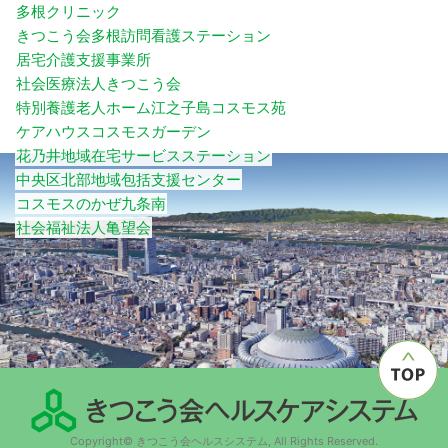
多根クリニック
きつこう会多根訪問看護ステーション
居宅介護支援事業所
社会医療法人きつこう会
特別養護老人ホーム江之子島コスモス苑
ケアハウスコスモスガーデン
花乃井地域在宅サービスステーション
中央区北部地域包括支援センター
コスモスのかぜ九条南
社会福祉法人亀望会
Copyright© きつこう会ヘルスシステム, All Rights Reserved.