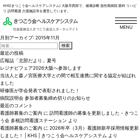
KHS(きつこう会ヘルスケアシステム) 大阪市西部で、健康診断 急性期病院 眼科 リハビ
リ 訪問看護 介護施設等を運営しています。
MENU
月別アーカイブ: 2015年11月
検
索:
最近の投稿
広報誌「北部だより」夏号
レジナビフェア2026大阪へ参加します
当法人と森ノ宮医療大学との間で相互連携に関する協定が結ばれ
ました
研修医が学会発表で表彰されました！
病院説明会 参加者募集締め切りのお知らせ
最近のコメント
看護師募集のご案内
に
訪問看護師の募集を更新しました - きつこ
う会 多根訪問看護ステーション
より
看護師募集のご案内
に
2026年卒（3月）看護師新卒採用情報更新
しました！ | KHS | きつこう会ヘルスケアシステム
より