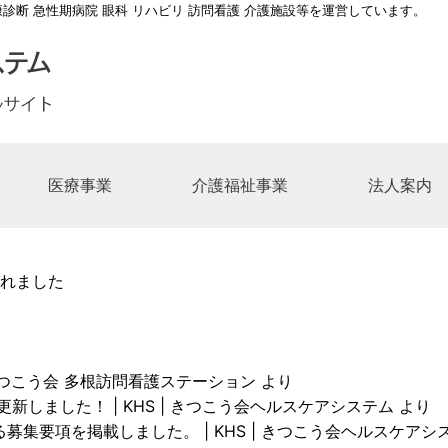
康診断 急性期病院 眼科 リハビリ 訪問看護 介護施設等を運営しています。
医療事業
介護福祉事業
法人案内
長メッセージ
総合病院
介護老人保健施設てんぽーざん
医療法人 きつこう会
一覧
多根脳神経リハビリテーション病院
ケアマネージャーの求人
事業所一覧
江之子島コスモス苑デイサー
連絡先一覧
ボランティ
れました
の理念
第二病院
養護老人ホーム江之子島コスモス苑
福祉法人 亀望会（きぼうかい）
の求人
多根クリニック
介護職の求人
居宅介護支援事業所
事務職の求
こう会沿革
記念眼科病院
ハウスコスモスガーデン
師の求人
きつこう会多根訪問看護ステーション
救急救命士の求人
コスモスのかぜ九条南
医療ソーシ
師の求人
リハビリテーション技士の求人
花乃井地域在宅サービスステ
きつこう会 多根訪問看護ステーション
より
技術職の求人
人間ドック･健診スタッフ求人
中央区北部地域包括支援セン
新しました！ | KHS | きつこう会ヘルスケアシステム
より
募集要項を掲載しました。 | KHS | きつこう会ヘルスケアシ