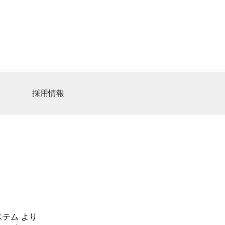
採用情報
ビスセンター
ア募集
サイトマップ
人
ャルワーカーの求人
ーション
ター
ステム
より