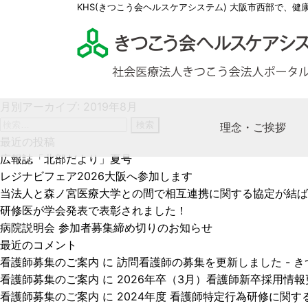
KHS(きつこう会ヘルスケアシステム) 大阪市西部で、健
月別アーカイブ: 2019年8月
検
理念・ご挨拶
索:
最近の投稿
広報誌「北部だより」夏号
レジナビフェア2026大阪へ参加します
理事
多根
多根
社会
求人
当法人と森ノ宮医療大学との間で相互連携に関する協定が結ば
KHS
多根
特別
社会
医師
研修医が学会発表で表彰されました！
きつ
多根
ケア
看護
病院説明会 参加者募集締め切りのお知らせ
最近のコメント
薬剤
看護師募集のご案内
に
訪問看護師の募集を更新しました - 
医療
看護師募集のご案内
に
2026年卒（3月）看護師新卒採用情報更
看護師募集のご案内
に
2024年度 看護師特定行為研修に関する