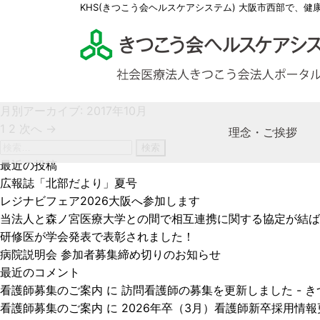
KHS(きつこう会ヘルスケアシステム) 大阪市西部で、健
月別アーカイブ: 2017年10月
投
1
2
次へ →
理念・ご挨拶
稿
検
ナ
索:
最近の投稿
ビ
広報誌「北部だより」夏号
理事
多根
多根
社会
求人
ゲ
レジナビフェア2026大阪へ参加します
KHS
多根
特別
社会
医師
ー
当法人と森ノ宮医療大学との間で相互連携に関する協定が結ば
きつ
多根
ケア
看護
シ
研修医が学会発表で表彰されました！
ョ
病院説明会 参加者募集締め切りのお知らせ
薬剤
ン
最近のコメント
医療
看護師募集のご案内
に
訪問看護師の募集を更新しました - 
看護師募集のご案内
に
2026年卒（3月）看護師新卒採用情報更