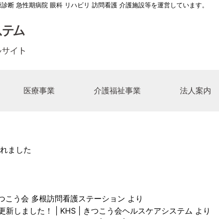
康診断 急性期病院 眼科 リハビリ 訪問看護 介護施設等を運営しています。
医療事業
介護福祉事業
法人案内
長メッセージ
総合病院
介護老人保健施設てんぽーざん
医療法人 きつこう会
一覧
多根脳神経リハビリテーション病院
ケアマネージャーの求人
事業所一覧
江之子島コスモス苑デイサー
連絡先一覧
ボランティ
の理念
第二病院
養護老人ホーム江之子島コスモス苑
福祉法人 亀望会（きぼうかい）
の求人
多根クリニック
介護職の求人
居宅介護支援事業所
事務職の求
れました
こう会沿革
記念眼科病院
ハウスコスモスガーデン
師の求人
きつこう会多根訪問看護ステーション
救急救命士の求人
コスモスのかぜ九条南
医療ソーシ
師の求人
リハビリテーション技士の求人
花乃井地域在宅サービスステ
技術職の求人
人間ドック･健診スタッフ求人
中央区北部地域包括支援セン
きつこう会 多根訪問看護ステーション
より
新しました！ | KHS | きつこう会ヘルスケアシステム
より