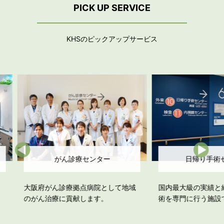
PICK UP SERVICE
KHSのピックアップサービス
ー
日帰り手術センター
として地域
国内最大級の実績と経験！日帰り手
さまざまな
。
術を専門に行う施設です。
鏡検査を目