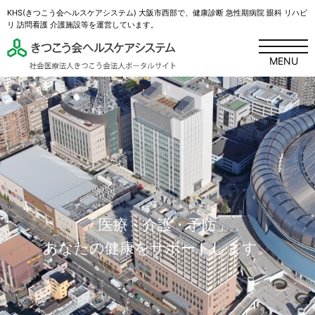
KHS(きつこう会ヘルスケアシステム) 大阪市西部で、健康診断 急性期病院 眼科 リハビ
リ 訪問看護 介護施設等を運営しています。
MENU
「医療・介護・予防」
あなたの健康をサポートします。