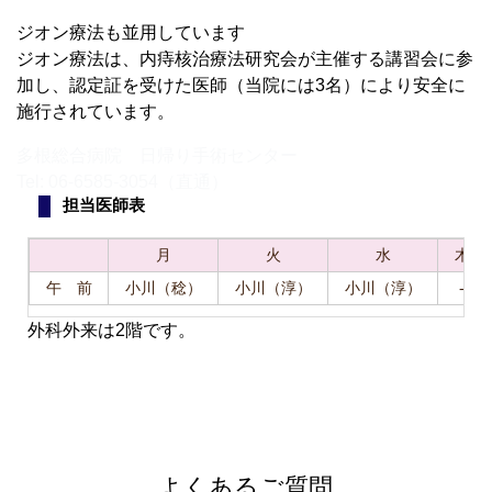
ジオン療法も並用しています
ジオン療法は、内痔核治療法研究会が主催する講習会に参
加し、認定証を受けた医師（当院には3名）により安全に
施行されています。
多根総合病院 日帰り手術センター
Tel: 06-6585-3054（直通）
担当医師表
月
火
水
木
午 前
小川（稔）
小川（淳）
小川（淳）
-
外科外来は2階です。
よくあるご質問