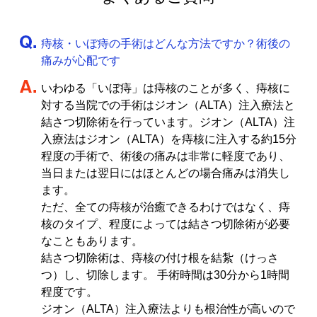
痔核・いぼ痔の手術はどんな方法ですか？術後の
痛みが心配です
いわゆる「いぼ痔」は痔核のことが多く、痔核に
対する当院での手術はジオン（ALTA）注入療法と
結さつ切除術を行っています。ジオン（ALTA）注
入療法はジオン（ALTA）を痔核に注入する約15分
程度の手術で、術後の痛みは非常に軽度であり、
当日または翌日にはほとんどの場合痛みは消失し
ます。
ただ、全ての痔核が治癒できるわけではなく、痔
核のタイプ、程度によっては結さつ切除術が必要
なこともあります。
結さつ切除術は、痔核の付け根を結紮（けっさ
つ）し、切除します。 手術時間は30分から1時間
程度です。
ジオン（ALTA）注入療法よりも根治性が高いので