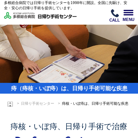
多根総合病院では日帰り手術センターを1998年に開設。全国に先駆け、安
全・安心の日帰り手術を提供しています。
MENU
CALL
痔（痔核・いぼ痔）は、日帰り手術可能な疾患
日帰り手術センター
痔核・いぼ痔は、日帰り手術可能な疾患
痔核・いぼ痔、日帰り手術で治療