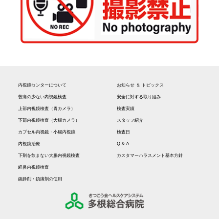
内視鏡センターについて
お知らせ ＆ トピックス
苦痛の少ない内視鏡検査
安全に対する取り組み
上部内視鏡検査（胃カメラ）
検査実績
下部内視鏡検査（大腸カメラ）
スタッフ紹介
カプセル内視鏡・小腸内視鏡
検査日
内視鏡治療
Q & A
下剤を飲まない大腸内視鏡検査
カスタマーハラスメント基本方針
経鼻内視鏡検査
鎮静剤・鎮痛剤の使用