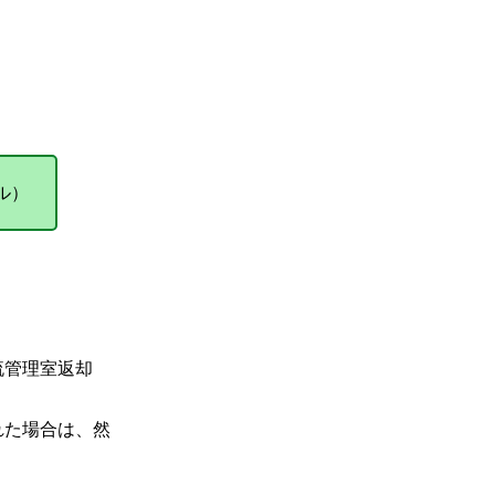
ル）
流管理室返却
れた場合は、然