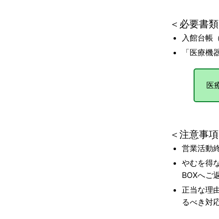
＜必要書類
入館台帳
「医療機
医
＜注意事項
営業活動
やむを得
BOXへご
正当な理
るべき対