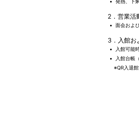
発熱、下
2．営業活
面会およ
3．入館お
入館可能時
入館台帳
※QR入退