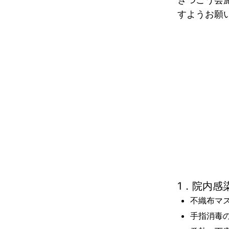
すようお願
1．院内感
不織布マ
手指消毒