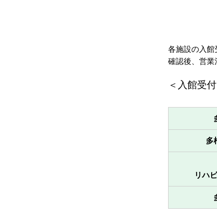
各施設の入館
確認後、営業
＜入館受付
多
リハ